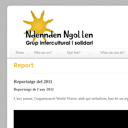
Home
Who are we?
Què fem?
What can you do?
Report
Reportatge del 2011
Reportatge de l'any 2011
L'any passat, l'organització World Vision, amb qui treballem, han fet un re