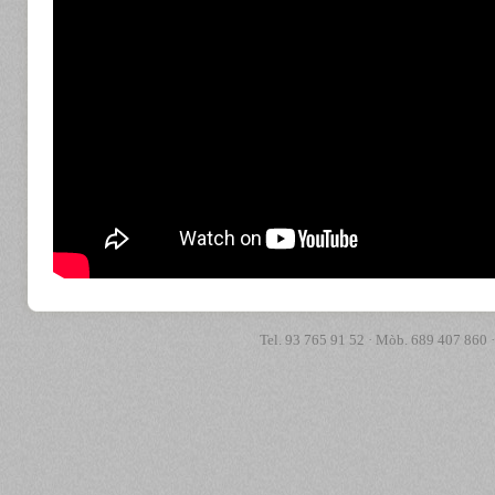
Tel. 93 765 91 52 · Mòb. 689 407 860 ·