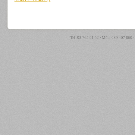
Further information
[+]
Tel. 93 765 91 52 · Mòb. 689 407 860 ·